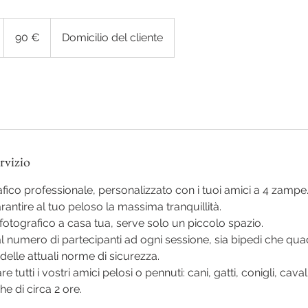
90
euro
90 €
Domicilio del cliente
m
rvizio
afico professionale, personalizzato con i tuoi amici a 4 zampe
rantire al tuo peloso la massima tranquillità.
 fotografico a casa tua, serve solo un piccolo spazio.
 al numero di partecipanti ad ogni sessione, sia bipedi che qua
delle attuali norme di sicurezza.
tutti i vostri amici pelosi o pennuti: cani, gatti, conigli, cavalli,
he di circa 2 ore.