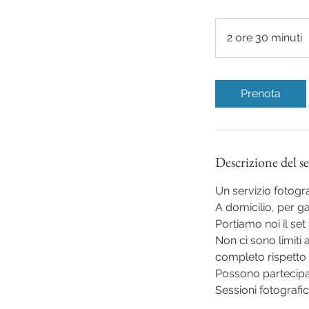
2 ore 30 minuti
2
o
r
e
Prenota
3
0
i
Descrizione del se
n
u
Un servizio fotogr
t
A domicilio, per ga
i
Portiamo noi il set
Non ci sono limiti
completo rispetto 
Possono partecipare 
Sessioni fotografic