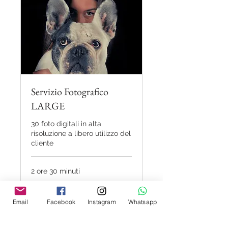
Servizio Fotografico
LARGE
30 foto digitali in alta
risoluzione a libero utilizzo del
cliente
2 ore 30 minuti
100
100 €
euro
Email
Facebook
Instagram
Whatsapp
Prenota