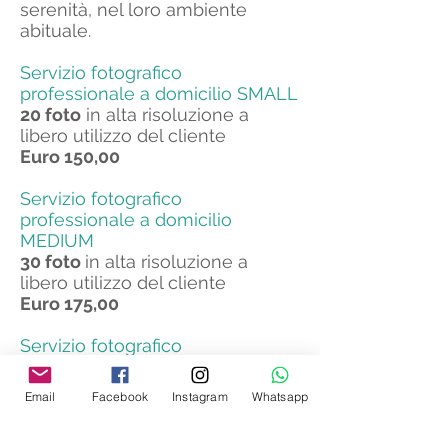
serenità, nel loro ambiente
abituale.
Servizio fotografico
professionale a domicilio SMALL
20 foto
in alta risoluzione a
libero utilizzo del cliente
Euro 150,00
Servizio fotografico
professionale a domicilio
MEDIUM
30 foto
in alta risoluzione a
libero utilizzo del cliente
Euro 175,00
Servizio fotografico
professionale a domicilio LARGE
40 foto
in alta risoluzione a
Email
Facebook
Instagram
Whatsapp
libero utilizzo del cliente
Euro 200,00