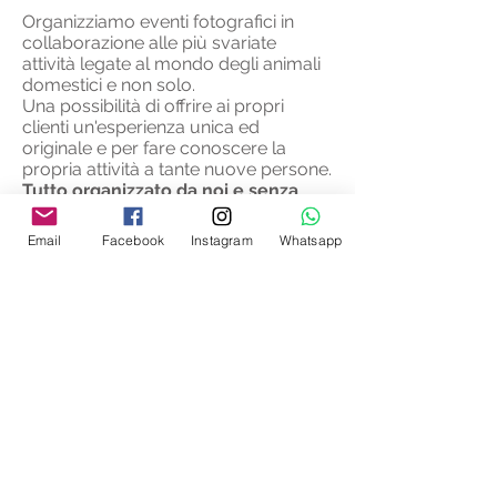
Organizziamo eventi fotografici in
collaborazione alle più svariate
attività legate al mondo degli animali
domestici e non solo.
Una possibilità di offrire ai propri
clienti un'esperienza unica ed
originale e per fare conoscere la
propria attività a tante nuove persone.
Tutto organizzato da noi e senza
nessun costo per l'azienda
ospitante.
Email
Facebook
Instagram
Whatsapp
Ci occupiamo di tutto noi, dalla
comunicazione, alla gestione
dell'evento, alla pubblicità.
Se hai un
'attività pet o pet friendly
e
vuoi offrire un'esperienza nuova ai
tuoi clienti o mostrare la tua attività a
chi ancora non ti conosce, contattaci
e ti daremo tutte le informazioni.
Perché 6 zampe, sono meglio di 2!